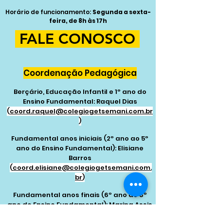
Horário de funcionamento:
Segunda a sexta-
feira, de 8h às 17h
FALE CONOSCO
Coordenação Pedagógica
Berçário,
Educação Infantil e 1º ano do
Ensino Fundamental: Raquel Dias
(
coord.raquel
@colegiogetsemani.com.br
)
Fundamental anos iniciais (2º ano ao 5º
ano do Ensino Fundamental): Elisiane
Barros
(
coord.elisiane@colegiogetsemani.com.
br
)
Fundamental anos finais (6º ano ao 8º
ano do Ensino Fundamental): Marina
Assis
(
coord.marina@colegiogetsemani.com.b