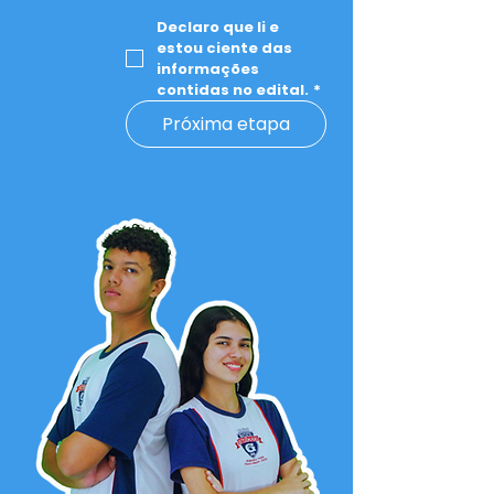
Declaro que li e 
estou ciente das 
informações 
contidas no edital.
*
Próxima etapa