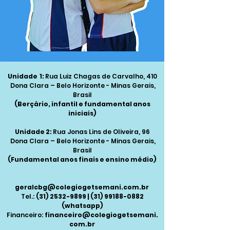
Unidade 1:
Rua Luiz Chagas de Carvalho, 410
Dona Clara – Belo Horizonte -
Minas Gerais,
Brasil
(Berçário, infantil e fundamental anos
iniciais)
Unidade 2:
Rua Jonas Lins de Oliveira, 96
Dona Clara – Belo Horizonte -
Minas Gerais,
Brasil
(Fundamental anos finais e ensino médio)
geralcbg@colegiogetsemani.com.br
Tel.:
(31) 2532-9899
|
(31) 99188-0882
(whatsapp)
Financeiro:
financeiro@colegiogetsemani.
com.br