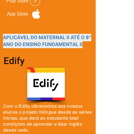
Play Store
App Store
APLICÁVEL DO MATERNAL II ATÉ O 8º
ANO DO ENSINO FUNDAMENTAL II
Edify
Com o Edify, oferecemos aos nossos
alunos o projeto bilíngue desde as séries
inicias, que dará ao estudante total
condições de aprender e falar inglês
desde cedo.