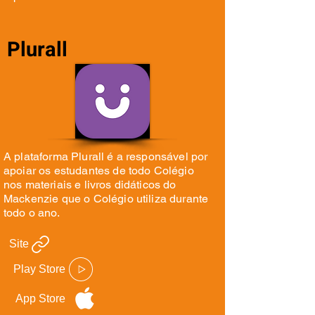
Plurall
A plataforma Plurall é a responsável por
apoiar os estudantes de todo Colégio
nos materiais e livros didáticos do
Mackenzie que o Colégio utiliza durante
todo o ano.
Site
Play Store
App Store