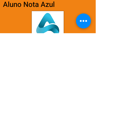
Aluno Nota Azul
O Aluno Nota Azul é utilizado nas aulas
do Connected/Itinerário Fomativo e têm
como objetivo oferecer uma formação
profissional aos estudantes, através de
cursos de informática, que são
acompanhados por um professor
especializado, e que ainda conta com a
emissão de um certificado de conclusão.
Site
APLICÁVEL DO 9º ANO ATÉ A 3ª
SÉRIE DO ENSINO MÉDIO