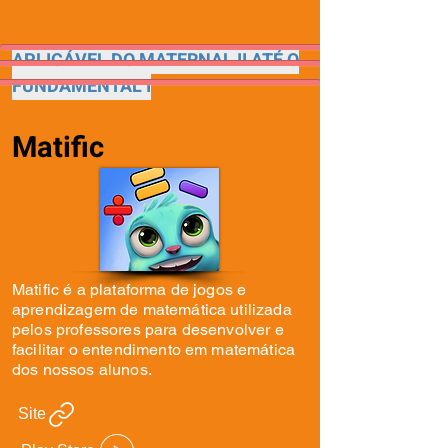
APLICÁVEL DO MATERNAL II ATÉ O
FUNDAMENTAL I
Matific
Matific é a plataforma de jogos e
aprendizagem de matemática utilizada
pelos professores para desenvolver e
facilitar o entendimento em matemática
dos nossos alunos.
Site