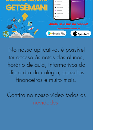
No nosso aplicativo, é possível
ter acesso às notas dos alunos,
horário de aula, informativos do
dia a dia do colégio, consultas
financeiras e muito mais.
Confira no nosso vídeo todas as
novidades!